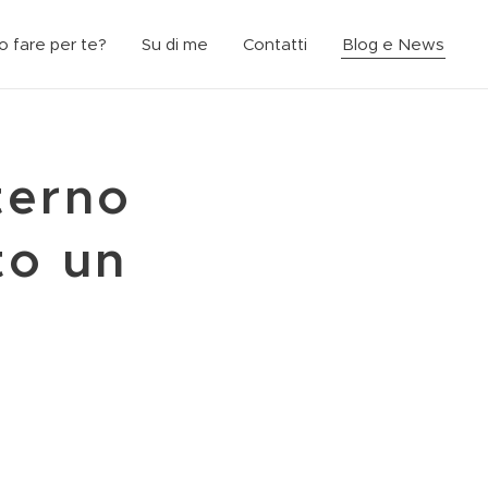
 fare per te?
Su di me
Contatti
Blog e News
terno
to un