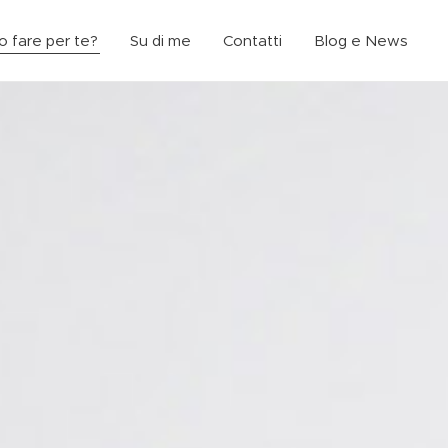
 fare per te?
Su di me
Contatti
Blog e News