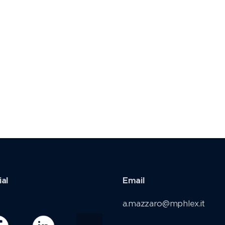
ial
Email
a.mazzaro@mphlex.it