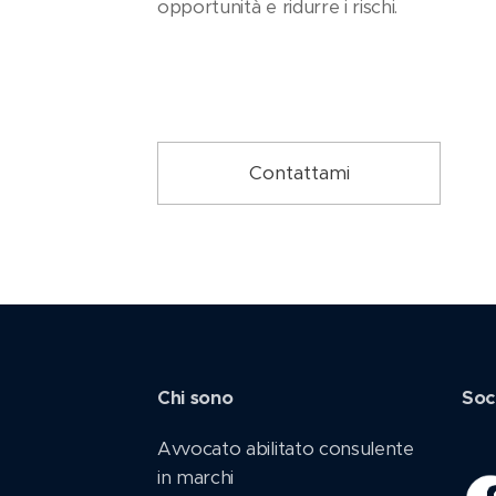
opportunità e ridurre i rischi.
Contattami
Chi sono
Soc
Avvocato abilitato consulente
in marchi